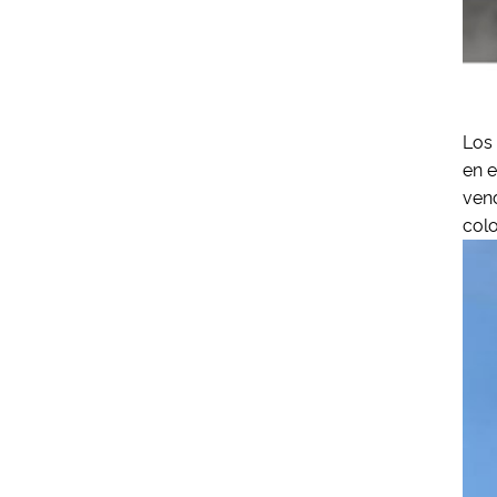
Los 
en e
vend
colo