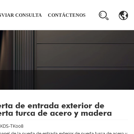
NVIAR CONSULTA
CONTÁCTENOS
rta de entrada exterior de
rta turca de acero y madera
:KDS-TK008
anel de la puerta de entrada exterior de puerta turca de acero y