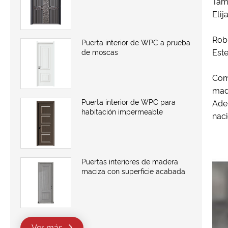
Tam
Elij
Robu
Puerta interior de WPC a prueba
Est
de moscas
Como
made
Puerta interior de WPC para
Adem
habitación impermeable
naci
Puertas interiores de madera
maciza con superficie acabada
Ver más