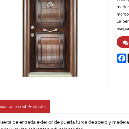
madera
marco 
La per
asegur
F
escripción del Producto
uerta de entrada exterior de puerta turca de acero y madera