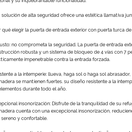
onal y su inquebrantable funcionalidad.
 solución de alta seguridad ofrece una estética llamativa j
 qué elegir la puerta de entrada exterior con puerta turca 
usto: no comprometa la seguridad. La puerta de entrada ext
strucción robusta y un sistema de bloqueo de 4 vías con 7 
ticamente impenetrable contra la entrada forzada.
stente a la intemperie: llueva, haga sol o haga sol abrasador,
madera se mantienen fuertes. su diseño resistente a la inte
elementos durante todo el año.
pcional insonorización: Disfrute de la tranquilidad de su ref
adera cuenta con una excepcional insonorización, reduciend
 sereno y confortable.