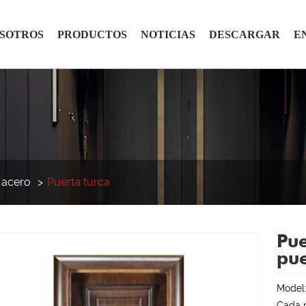
OSOTROS
PRODUCTOS
NOTICIAS
DESCARGAR
E
 acero
Puerta turca
Pue
pue
Model
Cada p