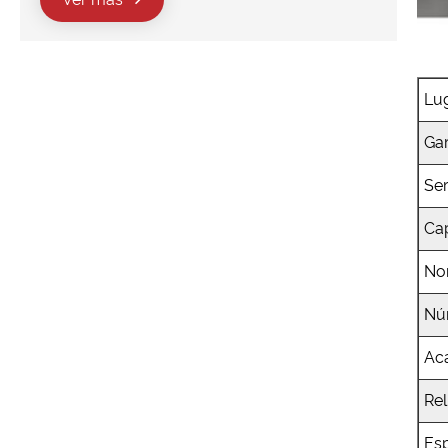
Lu
Ga
Ser
Ca
No
Nú
Ac
Rel
Esp