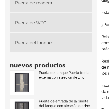
diag
Puerta de madera
Esta
Puerta de WPC
¿Por
Rob
Puerta del tanque
con
prác
Resi
nuevos productos
de 
Puerta del tanque Puerta frontal
los 
externa con aleación de zinc
Exce
de m
vida
Puerta de entrada de la puerta
del tanque con aleación de zinc