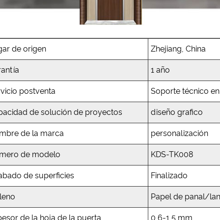
gar de origen
Zhejiang, China
rantía
1 año
vicio postventa
Soporte técnico en
pacidad de solución de proyectos
diseño grafico
mbre de la marca
personalización
mero de modelo
KDS-TK008
abado de superficies
Finalizado
leno
Papel de panal/la
esor de la hoja de la puerta
0,6-1,5 mm