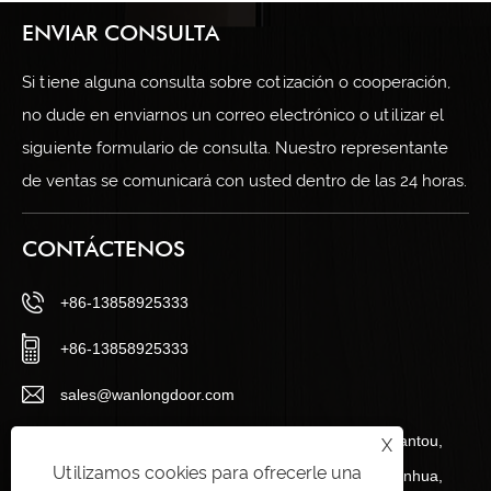
ENVIAR CONSULTA
Si tiene alguna consulta sobre cotización o cooperación,
no dude en enviarnos un correo electrónico o utilizar el
siguiente formulario de consulta. Nuestro representante
de ventas se comunicará con usted dentro de las 24 horas.
CONTÁCTENOS
+86-13858925333
+86-13858925333
sales@wanlongdoor.com
No.12, Century Road, zona industrial de Wangshantou,
X
Utilizamos cookies para ofrecerle una
ciudad de Quanxi, condado de Wuyi, ciudad de Jinhua,