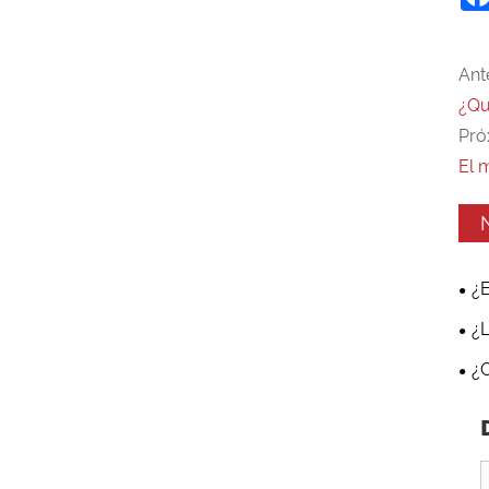
Ante
¿Qu
Pró
El 
¿E
equ
¿L
mo
est
¿C
pue