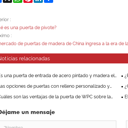
rior :
é es una puerta de pivote?
ximo :
mercado de puertas de madera de China ingresa a la era de l
Noticias relacionadas
s una puerta de entrada de acero pintado y madera el
¿
ilibrio perfecto entre resistencia y elegancia para edificios
int
as opciones de puertas con relleno personalizado y
¿
dernos?
ilos diversos satisfacen sus necesidades?
uáles son las ventajas de la puerta de WPC sobre la
E
rta de madera?
de 
Déjame un mensaje