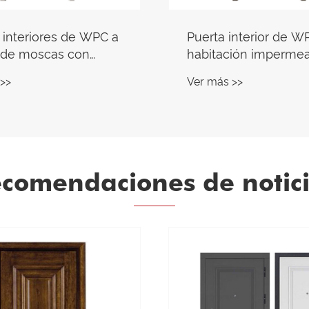
interior de WPC para
Puerta de entrada de
ción impermeable
puerta del tanque c
aleación de zinc
>>
Ver más >>
comendaciones de notic