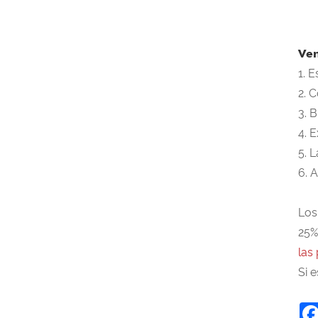
Ven
1. 
2. 
3. 
4. 
5. 
6. 
Los
25%
las
Si 