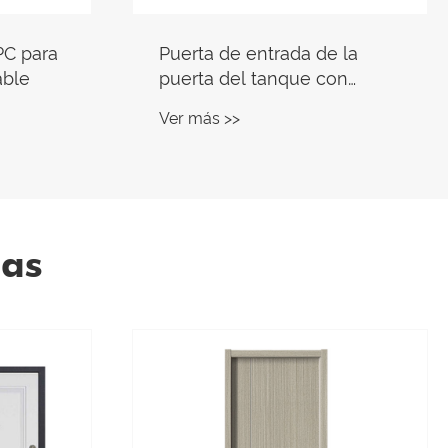
 la
Puerta de villa de acero
on
turco
Ver más >>
ias