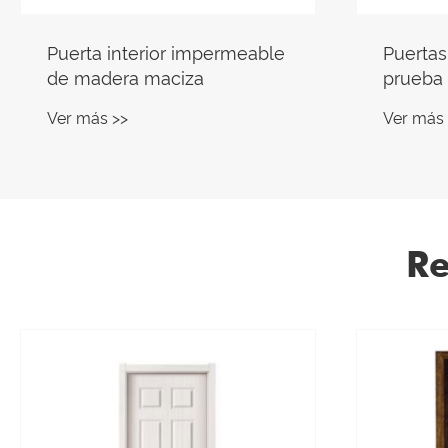
Puertas interiores de WPC a
Puerta 
prueba de moscas con
habita
superficie acabada
Ver más >>
Ver más 
Re