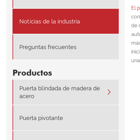
El 
con
Noticias de la industria
de 
aut
máq
Preguntas frecuentes
ini
una
Productos
Puerta blindada de madera de

acero
Puerta pivotante