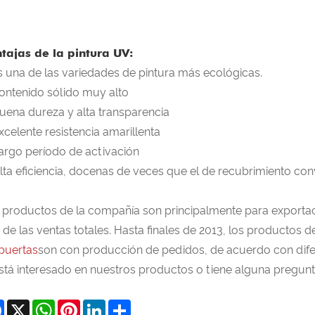
tajas de la pintura UV:
Es una de las variedades de pintura más ecológicas.
Contenido sólido muy alto
Buena dureza y alta transparencia
Excelente resistencia amarillenta
Largo período de activación
Alta eficiencia, docenas de veces que el de recubrimiento con
 productos de la compañía son principalmente para exportaci
 de las ventas totales. Hasta finales de 2013, los productos
 puertas
son con producción de pedidos, de acuerdo con difere
está interesado en nuestros productos o tiene alguna pregun
Facebook
X
WhatsApp
Pinterest
LinkedIn
Share