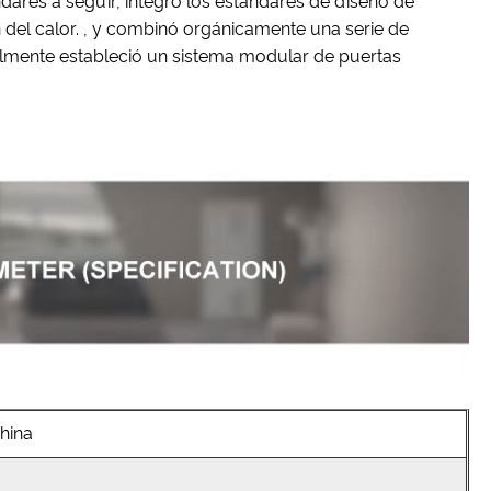
ndares a seguir, integró los estándares de diseño de
 del calor. , y combinó orgánicamente una serie de
nalmente estableció un sistema modular de puertas
China