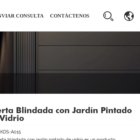
NVIAR CONSULTA
CONTÁCTENOS
rta Blindada con Jardín Pintado
Vidrio
:KDS-A015
rta blindada con jardín pintado de vidrio es un producto