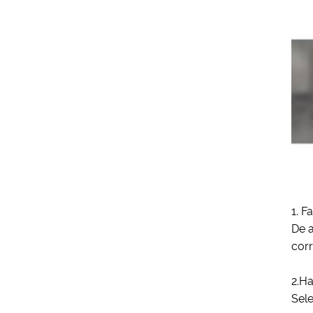
1. F
De 
corr
2.Ha
Sele