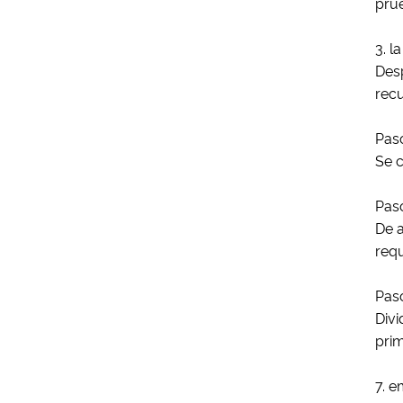
pru
3. l
Desp
recu
Pas
Se c
Pas
De a
requ
Pas
Div
prim
7. 