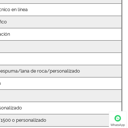
cnico en línea
fico
ación
e espuma/lana de roca/personalizado
m
m
sonalizado
1500 o personalizado
WhatsApp