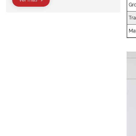
Gro
Tra
Mat