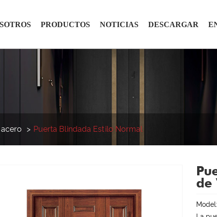
OSOTROS
PRODUCTOS
NOTICIAS
DESCARGAR
E
 acero
Puerta Blindada Estilo Normal
Pue
de 
Model
La pue