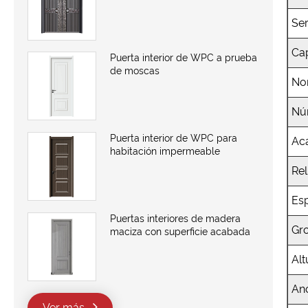
Ser
Ca
Puerta interior de WPC a prueba
de moscas
No
Nú
Puerta interior de WPC para
Ac
habitación impermeable
Rel
Esp
Puertas interiores de madera
Gro
maciza con superficie acabada
Alt
Anc
Ver más