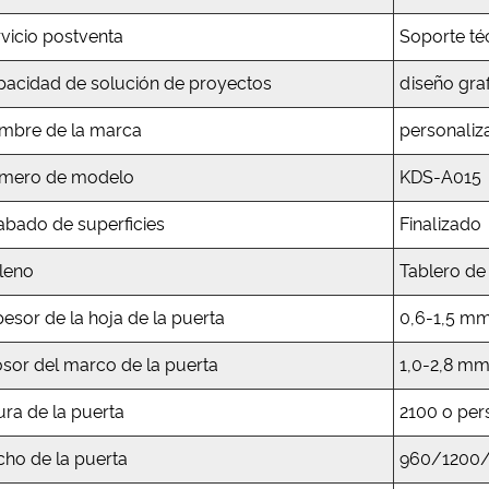
vicio postventa
Soporte té
pacidad de solución de proyectos
diseño gra
mbre de la marca
personaliz
mero de modelo
KDS-A015
abado de superficies
Finalizado
leno
Tablero d
esor de la hoja de la puerta
0,6-1,5 m
sor del marco de la puerta
1,0-2,8 m
ura de la puerta
2100 o per
ho de la puerta
960/1200/