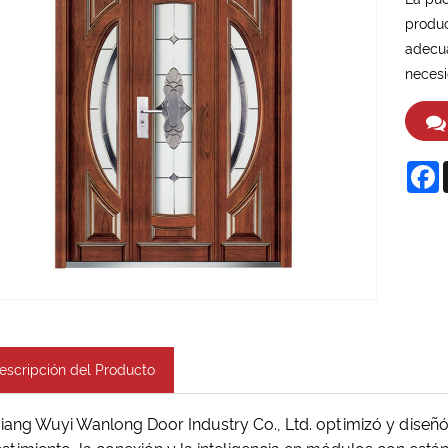
produc
adecua
necesi
F
escripción del Producto
iang Wuyi Wanlong Door Industry Co., Ltd. optimizó y diseñó 